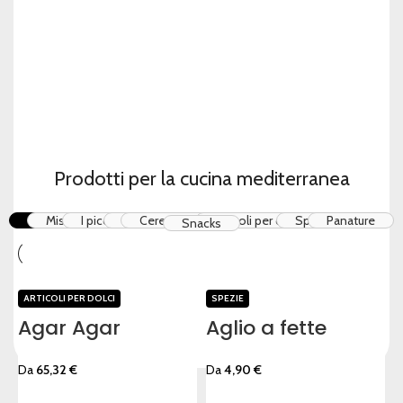
Prodotti per la cucina mediterranea
Tutti
Miscele
I piccanti
Erbe
Cereali e farine
Articoli per dolci
Spezie
Panature
Snacks
ARTICOLI PER DOLCI
SPEZIE
Agar Agar
Aglio a fette
Da
65,32
€
Da
4,90
€