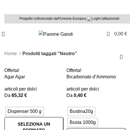
Spedizione gratuita per ordini superiori a €45,00
Progetto cofinanziato dall'Unione Europea
0
0,00
€
Home
Prodotti taggati “Neutro”
Offerta!
Offerta!
Agar Agar
Bicarbonato d’Ammonio
articoli per dolci
articoli per dolci
Da
65,32
€
Da
0,40
€
Dispenser 500 g
Bustina20g
Busta 1000g
SELEZIONA UN