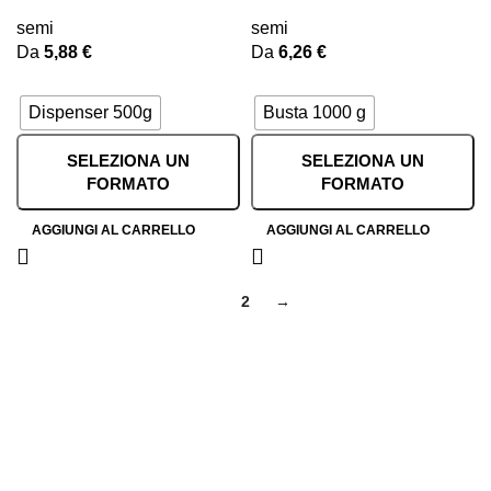
semi
semi
Da
5,88
€
Da
6,26
€
Dispenser 500g
Busta 1000 g
SELEZIONA UN
SELEZIONA UN
FORMATO
FORMATO
AGGIUNGI AL CARRELLO
AGGIUNGI AL CARRELLO
1
2
→
SHOP
I best sellers
Tutti i prodotti