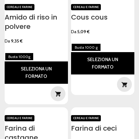
CEREALI E FARINE
CEREALI E FARINE
Amido di riso in
Cous cous
polvere
Da
5,09
€
Da
9,35
€
Busta 1000 g
Busta 1000g
SELEZIONA UN
FORMATO
SELEZIONA UN
FORMATO
CEREALI E FARINE
CEREALI E FARINE
Farina di
Farina di ceci
castagne