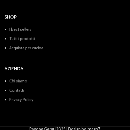
SHOP
I best sellers
Tutti i prodotti
Acquista per cucina
AZIENDA
Chi siamo
Contatti
Privacy Policy
Pavone Garuti
2025 |
Design by imago7
.