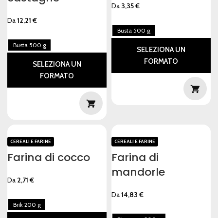
Da
3,35
€
Da
12,21
€
Busta 500 g
Busta 500 g
SELEZIONA UN
FORMATO
SELEZIONA UN
FORMATO
CEREALI E FARINE
CEREALI E FARINE
Farina di cocco
Farina di
mandorle
Da
2,71
€
Da
14,83
€
Brik 200 g