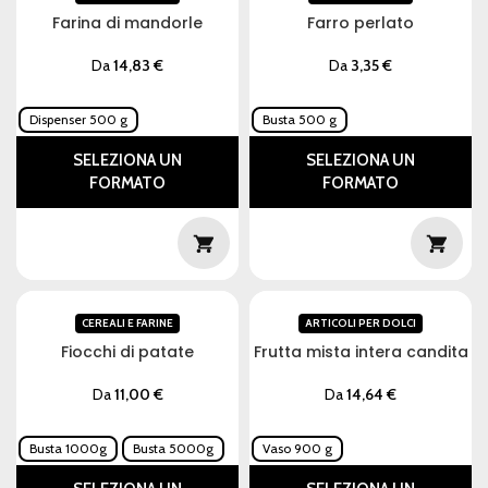
Farina di mandorle
Farro perlato
Da
14,83
€
Da
3,35
€
Dispenser 500 g
Busta 500 g
SELEZIONA UN
SELEZIONA UN
FORMATO
FORMATO
CEREALI E FARINE
ARTICOLI PER DOLCI
Fiocchi di patate
Frutta mista intera candita
Da
11,00
€
Da
14,64
€
Busta 1000g
Busta 5000g
Vaso 900 g