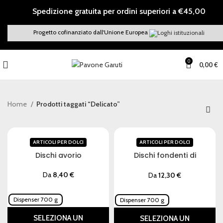
Spedizione gratuita per ordini superiori a €45,00
Progetto cofinanziato dall'Unione Europea
0
0,00
€
Home
Prodotti taggati “Delicato”
ARTICOLI PER DOLCI
ARTICOLI PER DOLCI
Dischi avorio
Dischi fondenti di
cioccolato
Da
8,40
€
Da
12,30
€
Dispenser 700 g
Dispenser 700 g
SELEZIONA UN
SELEZIONA UN