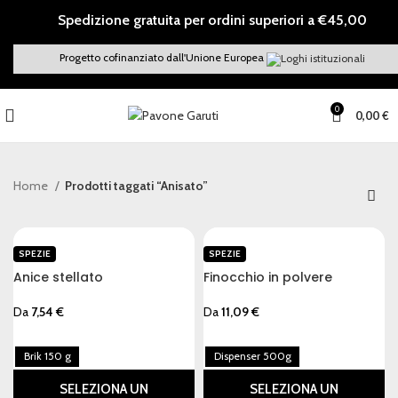
Spedizione gratuita per ordini superiori a €45,00
Progetto cofinanziato dall'Unione Europea
0
0,00
€
Home
Prodotti taggati “Anisato”
SPEZIE
SPEZIE
Anice stellato
Finocchio in polvere
Da
7,54
€
Da
11,09
€
Brik 150 g
Dispenser 500g
SELEZIONA UN
SELEZIONA UN