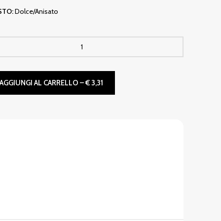
STO:
Dolce/Anisato
AGGIUNGI AL CARRELLO – € 3,31