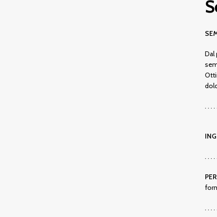
S
SEM
Dal 
semi
Otti
dolc
. . . . 
ING
. . . . 
PER
for
. . . . 