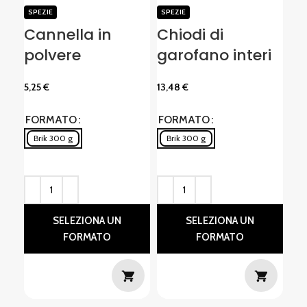
SPEZIE
SPEZIE
SPE
Cannella in
Chiodi di
Se
polvere
garofano interi
po
5,25
€
13,48
€
7,5
FORMATO
FORMATO
FO
Brik 300 g
Brik 300 g
D
SELEZIONA UN
SELEZIONA UN
FORMATO
FORMATO