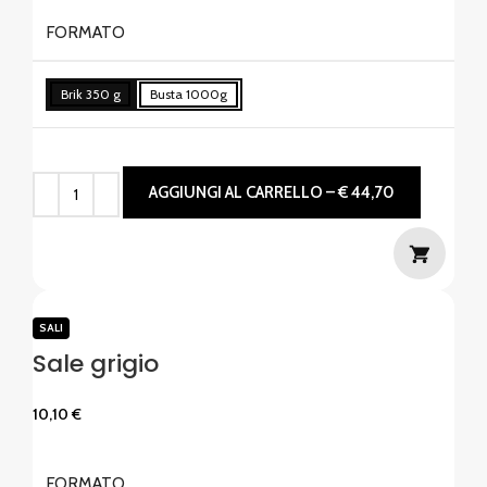
FORMATO
Brik 350 g
Busta 1000g
AGGIUNGI AL CARRELLO – € 44,70
SALI
Sale grigio
10,10
€
FORMATO