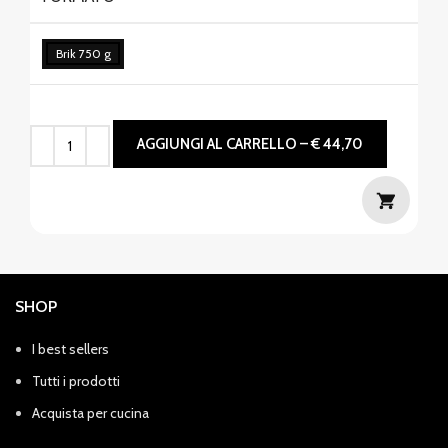
Brik 750 g
AGGIUNGI AL CARRELLO – € 44,70
SHOP
I best sellers
Tutti i prodotti
Acquista per cucina