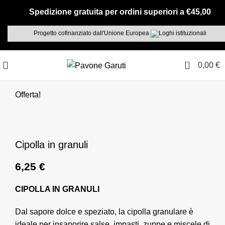
Spedizione gratuita per ordini superiori a €45,00
Progetto cofinanziato dall'Unione Europea
0
0,00
€
Offerta!
Cipolla in granuli
6,25
€
CIPOLLA IN GRANULI
Dal sapore dolce e speziato, la cipolla granulare è
ideale per insaporire salse, impasti, zuppe e miscele di