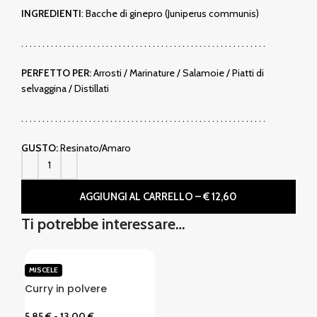
INGREDIENTI
: Bacche di ginepro (Juniperus communis)
. . . . . . . . . . . . . . . . . . . . . . . . . . . . . . . . . . . . . . . . . . . . . . . . . . . . . . . . . .
PERFETTO PER:
Arrosti / Marinature / Salamoie / Piatti di
selvaggina / Distillati
. . . . . . . . . . . . . . . . . . . . . . . . . . . . . . . . . . . . . . . . . . . . . . . . . . . . . . . . . .
GUSTO:
Resinato/Amaro
AGGIUNGI AL CARRELLO – € 12,60
Ti potrebbe interessare…
MISCELE
Curry in polvere
5,85
€
-
13,00
€