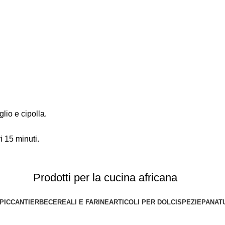
lio e cipolla.
 15 minuti.
Prodotti per la cucina africana
 PICCANTI
ERBE
CEREALI E FARINE
ARTICOLI PER DOLCI
SPEZIE
PANAT