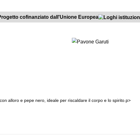
Spedizione gratuita per ordini superiori a €45,00
Progetto cofinanziato dall'Unione Europea
n alloro e pepe nero, ideale per riscaldare il corpo e lo spirito.p>