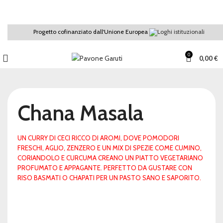
Spedizione gratuita per ordini superiori a €45,00
Progetto cofinanziato dall'Unione Europea
0
0,00
€
Chana Masala
C
C
UN CURRY DI CECI RICCO DI AROMI, DOVE POMODORI
P
FRESCHI, AGLIO, ZENZERO E UN MIX DI SPEZIE COME CUMINO,
T
CORIANDOLO E CURCUMA CREANO UN PIATTO VEGETARIANO
PROFUMATO E APPAGANTE. PERFETTO DA GUSTARE CON
Te
RISO BASMATI O CHAPATI PER UN PASTO SANO E SAPORITO.